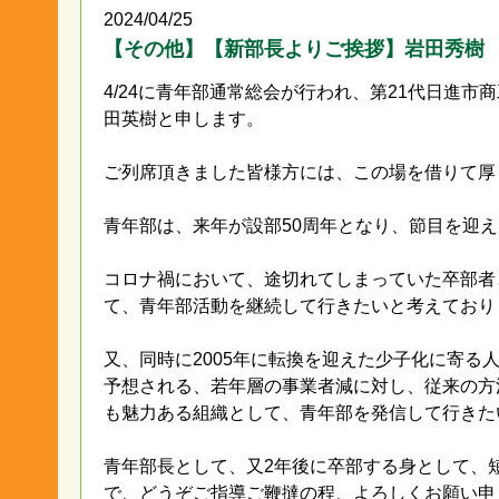
2024/04/25
【その他】【新部長よりご挨拶】岩田秀樹
4/24に青年部通常総会が行われ、第21代日進市商工
田英樹と申します。
ご列席頂きました皆様方には、この場を借りて厚
青年部は、来年が設部50周年となり、節目を迎
コロナ禍において、途切れてしまっていた卒部者
て、青年部活動を継続して行きたいと考えており
又、同時に2005年に転換を迎えた少子化に寄
予想される、若年層の事業者減に対し、従来の方
も魅力ある組織として、青年部を発信して行きた
青年部長として、又2年後に卒部する身として、
で、どうぞご指導ご鞭撻の程、よろしくお願い申