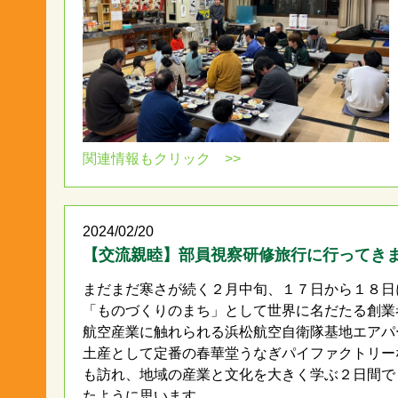
関連情報もクリック >>
2024/02/20
【交流親睦】部員視察研修旅行に行ってき
まだまだ寒さが続く２月中旬、１７日から１８日
「ものづくりのまち」として世界に名だたる創業
航空産業に触れられる浜松航空自衛隊基地エアパ
土産として定番の春華堂うなぎパイファクトリー
も訪れ、地域の産業と文化を大きく学ぶ２日間で
たように思います。