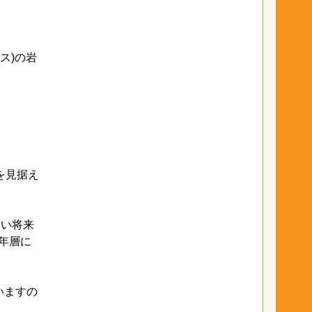
ス)の岩
を見据え
近い将来
年層に
いますの