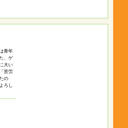
は青年
た、ゲ
に大い
「苦労
たの
よろし